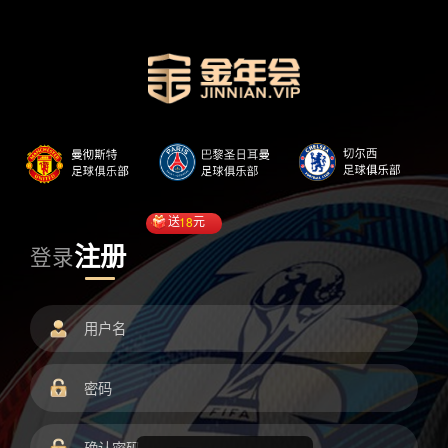
送
18
元
注册
登录