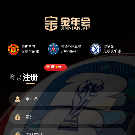
送
18
元
注册
登录