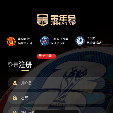
送
18
元
注册
登录