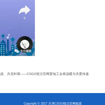
心战疫、共克时艰——CSGO投注官网置地工会将温暖与关爱传递
Copyright © 2017 天津CSGO投注官网集团