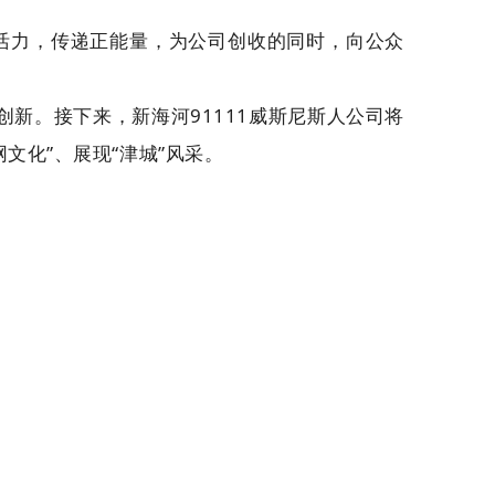
活力，传递正能量，为公司创收的同时，向公众
新。接下来，新海河91111威斯尼斯人公司将
文化”、展现“津城”风采。