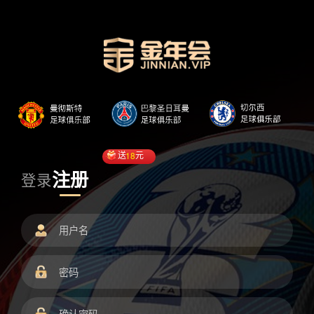
送
18
元
注册
登录