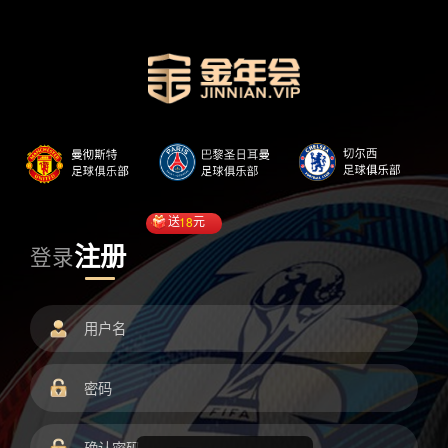
送
18
元
注册
登录