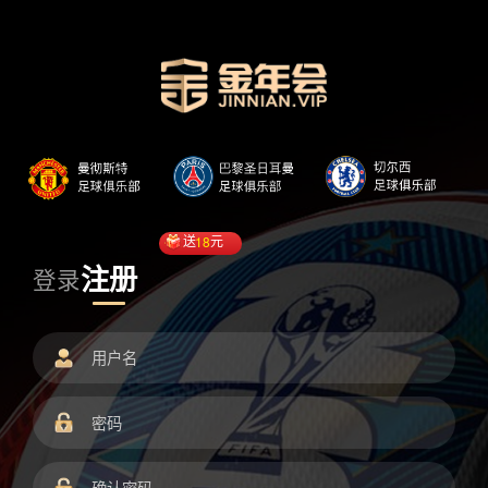
送
18
元
注册
登录