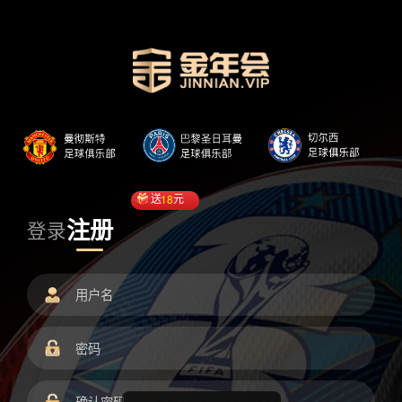
送
18
元
注册
登录