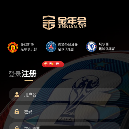
送
18
元
注册
登录