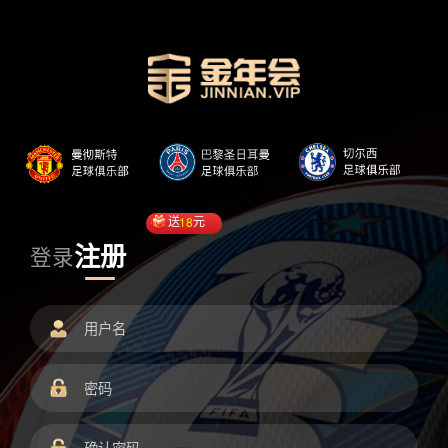
送
18
元
注册
登录