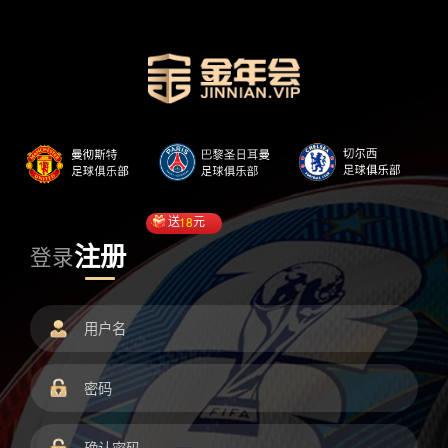
送
18
元
注册
登录