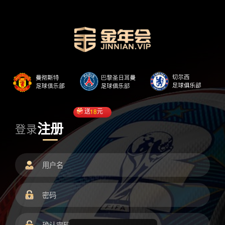
送
18
元
注册
登录