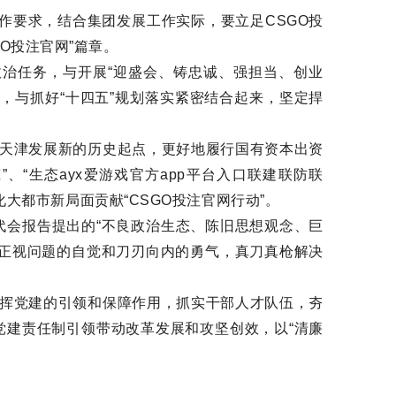
作要求，结合集团发展工作实际，要立足CSGO投
GO投注官网”篇章。
治任务，与开展“迎盛会、铸忠诚、强担当、创业
，与抓好“十四五”规划落实紧密结合起来，坚定捍
在天津发展新的历史起点，更好地履行国有资本出资
“生态ayx爱游戏官方app平台入口联建联防联
大都市新局面贡献“CSGO投注官网行动”。
代会报告提出的“不良政治生态、陈旧思想观念、巨
以正视问题的自觉和刀刃向内的勇气，真刀真枪解决
发挥党建的引领和保障作用，抓实干部人才队伍，夯
党建责任制引领带动改革发展和攻坚创效，以“清廉