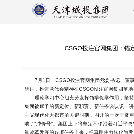
CSGO投注官网集团：锚
7月1日，CSGO投注官网集团党委书记、
研讨，推进党代会精神在CSGO投注官网集团落
理论学习中心组充分发挥领学促学作用，坚
集团被赋予的新定位、新职责、新任务谈认识、讲
主义现代化大都市的关键时期，召开的一次非常重
响了“冲锋号”。集团上下将坚定不移沿着习近平
量改革发展的各项任务上来，把真理伟力转化为发