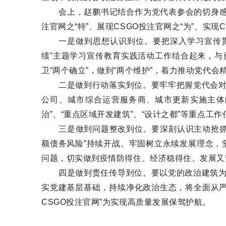
会上，赵鹏书记结合作为党代表参会的切身感
注官网之“特”、展现CSGO投注官网之“为”、实现
一是做到思想认识到位。要把深入学习宣传
绩”主题学习宣传教育实践活动工作结合起来，与
卫“两个确立”，做到“两个维护”，着力推动党代会
二是做到行动落实到位。要牢牢把握党代会对
公司、城市综合运营服务商、城市更新实施主体的
治”、“重点区域开发建筑”、“设计之都”等重点
三是做到问题整改到位。要深刻认识主动抢
额债务风险”持续开战。牢固树立永续发展理念，
问题，切实做到疫情防得住、经济稳得住、发展又
四是做到责任传导到位。要以党的政治建筑为
实党建基层基础，持续净化政治生态，将全面从严
CSGO投注官网”为实现高质量发展保驾护航。