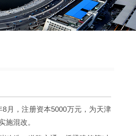
8月，注册资本5000万元，为天津
团实施混改。