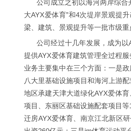
公司成立之初以海河两岸综合开
大AYX爱体育”和4次堤岸景观提
梁、建筑、景观提升等一批市级重点
公司经过十几年发展，成为以
提供AYX爱体育建筑管理全过程
业务主要集中在三个方面：一是政
八大里基础设施项目和海河上游配
地区承建天津大道绿化AYX爱体
项目、东丽区基础设施配套项目等1
迁房AYX爱体育、南京江北新区研
出资260亿元；三是im体育运动