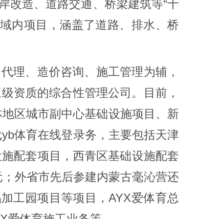
堤岸改造、道路交通、桥梁建筑等“十
河区域内项目，涵盖了道路、排水、桥
台代理、造价咨询、施工管理为辅，
三级资质的综合性管理公司。目前，
林地区城市副中心基础设施项目、新
yb体育在线登录务，主要包括天津
设施配套项目，西青区基础设施配套
亿元；外省市先后参建内蒙古毫沁营还
品加工园项目等项目，AYX爱体育总
YX爱体育施工业务等。