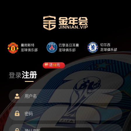
送
18
元
注册
登录