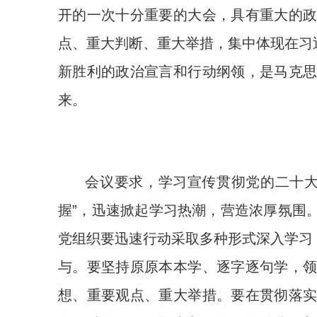
开的一次十分重要的大会，具有重大的
点、重大判断、重大举措，集中体现在习
新胜利的政治宣言和行动纲领，是马克
来。
会议要求，学习宣传贯彻党的二十大
握”，迅速掀起学习热潮，营造浓厚氛围
党组织要迅速行动采取多种形式深入学习
与。要坚持原原本本学、逐字逐句学，
想、重要观点、重大举措。要在贯彻落