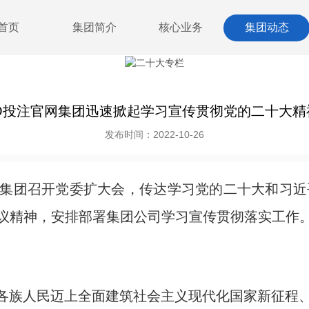
首页
集团简介
核心业务
集团动态
GO投注官网集团迅速掀起学习宣传贯彻党的二十大精
发布时间：2022-10-26
官网集团召开党委扩大会，传达学习党的二十大和习近
议精神，安排部署集团公司学习宣传贯彻落实工作
各族人民迈上全面建筑社会主义现代化国家新征程