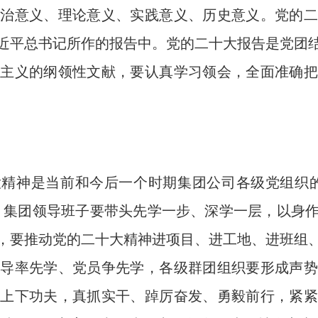
政治意义、理论意义、实践意义、历史意义。党的二
近平总书记所作的报告中。党的二十大报告是党团
思主义的纲领性文献，要认真学习领会，全面准确把
精神是当前和今后一个时期集团公司各级党组织的
。集团领导班子要带头先学一步、深学一层，以身
，要推动党的二十大精神进项目、进工地、进班组
领导率先学、党员争先学，各级群团组织要形成声势
实上下功夫，真抓实干、踔厉奋发、勇毅前行，紧紧